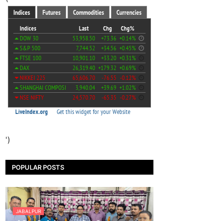
')
POPULAR POSTS
JABALPUR