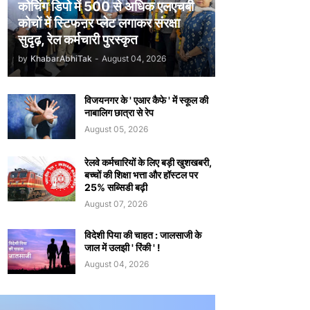
कोचिंग डिपो में 500 से अधिक एलएचबी
कोचों में स्टिफऩर प्लेट लगाकर संरक्षा
सुदृढ़, रेल कर्मचारी पुरस्कृत
by
KhabarAbhiTak
-
August 04, 2026
विजयनगर के ' एआर कैफे ' में स्कूल की
नाबालिग छात्रा से रेप
August 05, 2026
रेलवे कर्मचारियों के लिए बड़ी खुशखबरी,
बच्चों की शिक्षा भत्ता और हॉस्टल पर
25% सब्सिडी बढ़ी
August 07, 2026
विदेशी पिया की चाहत : जालसाजी के
जाल में उलझी ' रिंकी ' !
August 04, 2026