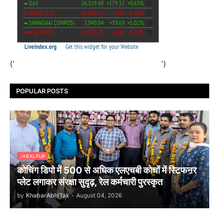
('
')
POPULAR POSTS
JABALPUR
कोचिंग डिपो में 500 से अधिक एलएचबी कोचों में स्टिफऩर
प्लेट लगाकर संरक्षा सुदृढ़, रेल कर्मचारी पुरस्कृत
by
KhabarAbhiTak
-
August 04, 2026