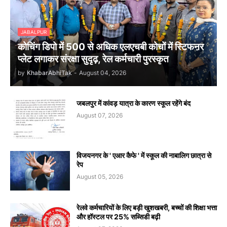
JABALPUR
कोचिंग डिपो में 500 से अधिक एलएचबी कोचों में स्टिफऩर
प्लेट लगाकर संरक्षा सुदृढ़, रेल कर्मचारी पुरस्कृत
by
KhabarAbhiTak
-
August 04, 2026
जबलपुर में कांवड़ यात्रा के कारण स्कूल रहेंगे बंद
August 07, 2026
विजयनगर के ' एआर कैफे ' में स्कूल की नाबालिग छात्रा से
रेप
August 05, 2026
रेलवे कर्मचारियों के लिए बड़ी खुशखबरी, बच्चों की शिक्षा भत्ता
और हॉस्टल पर 25% सब्सिडी बढ़ी