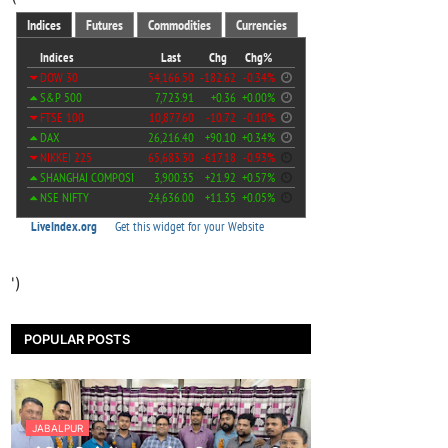
')
POPULAR POSTS
JABALPUR