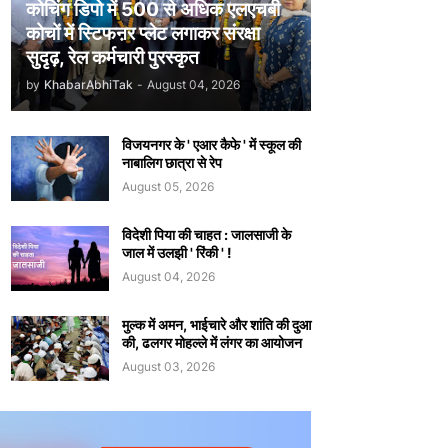
कोचिंग डिपो में 500 से अधिक एलएचबी
कोचों में स्टिफऩर प्लेट लगाकर संरक्षा
सुदृढ़, रेल कर्मचारी पुरस्कृत
by
KhabarAbhiTak
-
August 04, 2026
विजयनगर के ' एआर कैफे ' में स्कूल की
नाबालिग छात्रा से रेप
August 05, 2026
विदेशी पिया की चाहत : जालसाजी के
जाल में उलझी ' रिंकी ' !
August 04, 2026
मुल्क में अमन, भाईचारे और शांति की दुआ
की, ढलगर मोहल्ले में लंगर का आयोजन
August 03, 2026