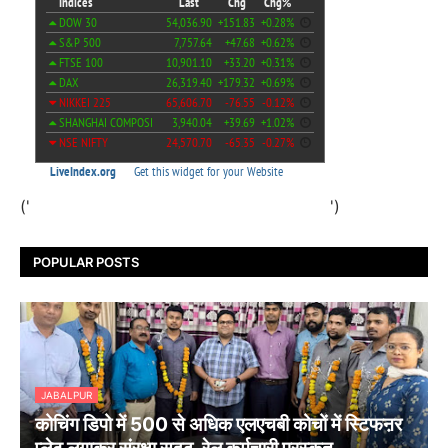
('
')
POPULAR POSTS
JABALPUR
कोचिंग डिपो में 500 से अधिक एलएचबी कोचों में स्टिफऩर