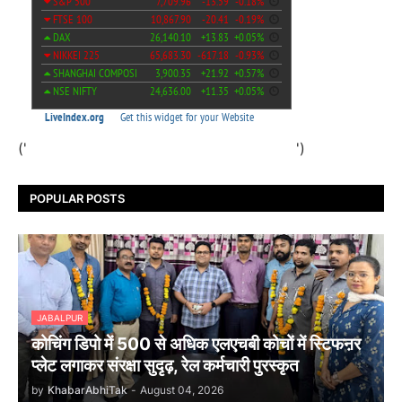
('
')
POPULAR POSTS
JABALPUR
कोचिंग डिपो में 500 से अधिक एलएचबी कोचों में स्टिफऩर
प्लेट लगाकर संरक्षा सुदृढ़, रेल कर्मचारी पुरस्कृत
by
KhabarAbhiTak
-
August 04, 2026