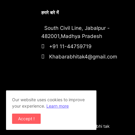
हमारे बारे में
South Civil Line, Jabalpur -
482001,Madhya Pradesh
+91 11-44759719
Khabarabhitak4@gmail.com
Our website uses cookies to improve
your experience.
Learn more
Accept !
Copyright ©
2026
khabar abhi tak