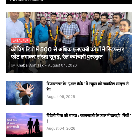
JABALPUR
कोचिंग डिपो में 500 से अधिक एलएचबी कोचों में स्टिफऩर
प्लेट लगाकर संरक्षा सुदृढ़, रेल कर्मचारी पुरस्कृत
by
KhabarAbhiTak
-
August 04, 2026
विजयनगर के ' एआर कैफे ' में स्कूल की नाबालिग छात्रा से
रेप
August 05, 2026
विदेशी पिया की चाहत : जालसाजी के जाल में उलझी ' रिंकी '
!
August 04, 2026