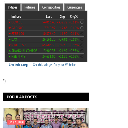
')
POPULAR POSTS
JABALPUR