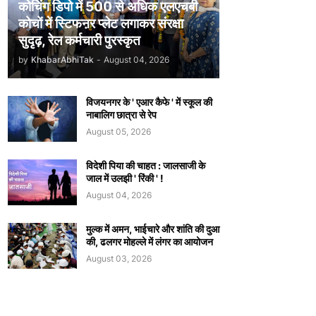
कोचिंग डिपो में 500 से अधिक एलएचबी
कोचों में स्टिफऩर प्लेट लगाकर संरक्षा
सुदृढ़, रेल कर्मचारी पुरस्कृत
by
KhabarAbhiTak
-
August 04, 2026
विजयनगर के ' एआर कैफे ' में स्कूल की
नाबालिग छात्रा से रेप
August 05, 2026
विदेशी पिया की चाहत : जालसाजी के
जाल में उलझी ' रिंकी ' !
August 04, 2026
मुल्क में अमन, भाईचारे और शांति की दुआ
की, ढलगर मोहल्ले में लंगर का आयोजन
August 03, 2026