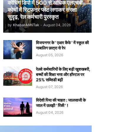
कोचिंग डिपो में 500 से अधिक एलएचबी
कोचों में स्टिफऩर प्लेट लगाकर संरक्षा
सुदृढ़, रेल कर्मचारी पुरस्कृत
by
KhabarAbhiTak
-
August 04, 2026
विजयनगर के ' एआर कैफे ' में स्कूल की
नाबालिग छात्रा से रेप
August 05, 2026
रेलवे कर्मचारियों के लिए बड़ी खुशखबरी,
बच्चों की शिक्षा भत्ता और हॉस्टल पर
25% सब्सिडी बढ़ी
August 07, 2026
विदेशी पिया की चाहत : जालसाजी के
जाल में उलझी ' रिंकी ' !
August 04, 2026