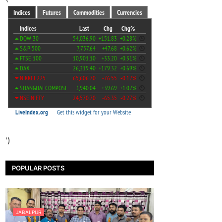
')
POPULAR POSTS
JABALPUR