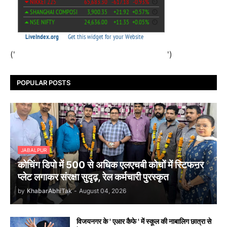
('
')
POPULAR POSTS
JABALPUR
कोचिंग डिपो में 500 से अधिक एलएचबी कोचों में स्टिफऩर
प्लेट लगाकर संरक्षा सुदृढ़, रेल कर्मचारी पुरस्कृत
by
KhabarAbhiTak
-
August 04, 2026
विजयनगर के ' एआर कैफे ' में स्कूल की नाबालिग छात्रा से