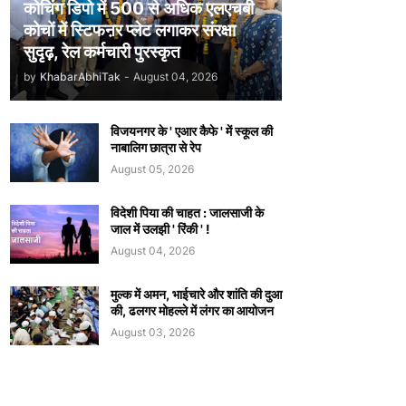
कोचिंग डिपो में 500 से अधिक एलएचबी
कोचों में स्टिफऩर प्लेट लगाकर संरक्षा
सुदृढ़, रेल कर्मचारी पुरस्कृत
by
KhabarAbhiTak
-
August 04, 2026
विजयनगर के ' एआर कैफे ' में स्कूल की
नाबालिग छात्रा से रेप
August 05, 2026
विदेशी पिया की चाहत : जालसाजी के
जाल में उलझी ' रिंकी ' !
August 04, 2026
मुल्क में अमन, भाईचारे और शांति की दुआ
की, ढलगर मोहल्ले में लंगर का आयोजन
August 03, 2026