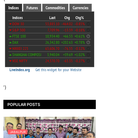
')
POPULAR POSTS
JABALPUR