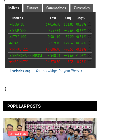
')
POPULAR POSTS
JABALPUR