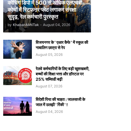
कोचिंग डिपो में 500 से अधिक एलएचबी
कोचों में स्टिफऩर प्लेट लगाकर संरक्षा
सुदृढ़, रेल कर्मचारी पुरस्कृत
by
KhabarAbhiTak
-
August 04, 2026
विजयनगर के ' एआर कैफे ' में स्कूल की
नाबालिग छात्रा से रेप
August 05, 2026
रेलवे कर्मचारियों के लिए बड़ी खुशखबरी,
बच्चों की शिक्षा भत्ता और हॉस्टल पर
25% सब्सिडी बढ़ी
August 07, 2026
विदेशी पिया की चाहत : जालसाजी के
जाल में उलझी ' रिंकी ' !
August 04, 2026