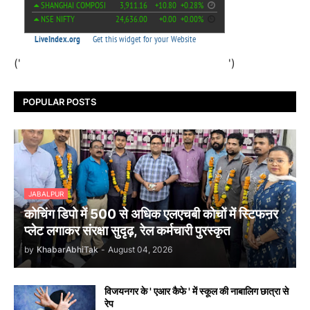
('
')
POPULAR POSTS
JABALPUR
कोचिंग डिपो में 500 से अधिक एलएचबी कोचों में स्टिफऩर
प्लेट लगाकर संरक्षा सुदृढ़, रेल कर्मचारी पुरस्कृत
by
KhabarAbhiTak
-
August 04, 2026
विजयनगर के ' एआर कैफे ' में स्कूल की नाबालिग छात्रा से
रेप