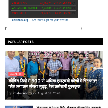
('
')
POPULAR POSTS
JABALPUR
कोचिंग डिपो में 500 से अधिक एलएचबी कोचों में स्टिफऩर
प्लेट लगाकर संरक्षा सुदृढ़, रेल कर्मचारी पुरस्कृत
by
KhabarAbhiTak
-
August 04, 2026
विजयनगर के ' एआर कैफे ' में स्कूल की नाबालिग छात्रा से