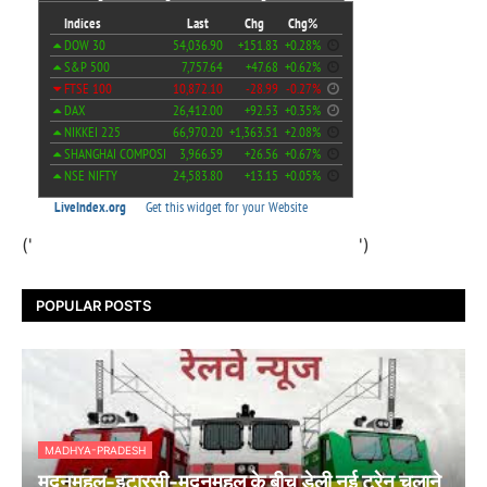
('
')
POPULAR POSTS
MADHYA-PRADESH
मदनमहल-इटारसी-मदनमहल के बीच डेली नई ट्रेन चलाने