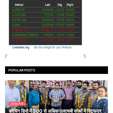
('
')
POPULAR POSTS
JABALPUR
कोचिंग डिपो में 500 से अधिक एलएचबी कोचों में स्टिफऩर