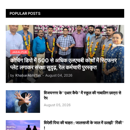
POPULAR POSTS
JABALPUR
कोचिंग डिपो में 500 से अधिक एलएचबी कोचों में स्टिफऩर
प्लेट लगाकर संरक्षा सुदृढ़, रेल कर्मचारी पुरस्कृत
by
KhabarAbhiTak
-
August 04, 2026
विजयनगर के ' एआर कैफे ' में स्कूल की नाबालिग छात्रा से
रेप
August 05, 2026
विदेशी पिया की चाहत : जालसाजी के जाल में उलझी ' रिंकी '
!