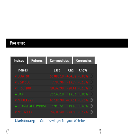
विश्व बाजार
('
')