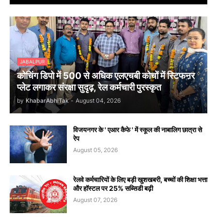
JABALPUR
कोचिंग डिपो में 500 से अधिक एलएचबी कोचों में स्टिफऩर
प्लेट लगाकर संरक्षा सुदृढ़, रेल कर्मचारी पुरस्कृत
by
KhabarAbhiTak
-
August 04, 2026
विजयनगर के ' एआर कैफे ' में स्कूल की नाबालिग छात्रा से
रेप
August 05, 2026
रेलवे कर्मचारियों के लिए बड़ी खुशखबरी, बच्चों की शिक्षा भत्ता
और हॉस्टल पर 25% सब्सिडी बढ़ी
August 07, 2026