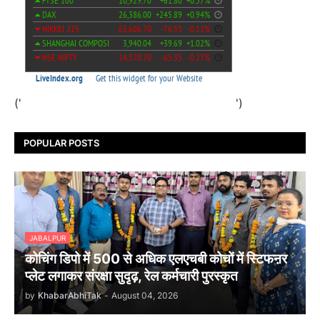
('
')
POPULAR POSTS
JABALPUR
कोचिंग डिपो में 500 से अधिक एलएचबी कोचों में स्टिफऩर
प्लेट लगाकर संरक्षा सुदृढ़, रेल कर्मचारी पुरस्कृत
by
KhabarAbhiTak
-
August 04, 2026