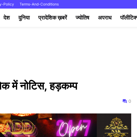
y-Policy
Terms-And-Conditions
देश
दुनिया
प्रादेशिक ख़बरें
ज्योतिष
अपराध
पॉलीटिक
ोक में नोटिस, हड़कम्प
0