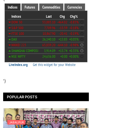
')
POPULAR POSTS
JABALPUR