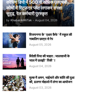
कोचिंग डिपो में 500 से अधिक एलएचबी
कोचों में स्टिफऩर प्लेट लगाकर संरक्षा
सुदृढ़, रेल कर्मचारी पुरस्कृत
by
KhabarAbhiTak
-
August 04, 2026
विजयनगर के ' एआर कैफे ' में स्कूल की
नाबालिग छात्रा से रेप
August 05, 2026
विदेशी पिया की चाहत : जालसाजी के
जाल में उलझी ' रिंकी ' !
August 04, 2026
मुल्क में अमन, भाईचारे और शांति की दुआ
की, ढलगर मोहल्ले में लंगर का आयोजन
August 03, 2026