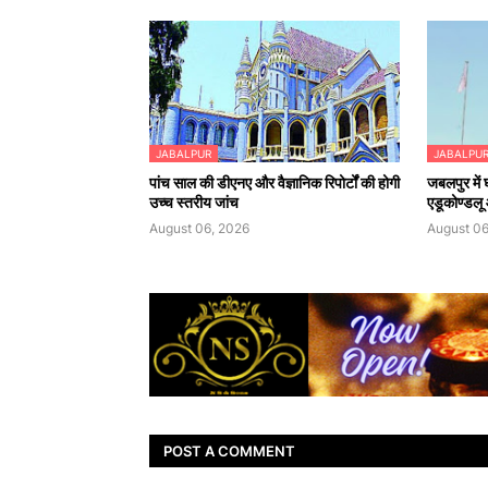
JABALPUR
JABALPU
पांच साल की डीएनए और वैज्ञानिक रिपोर्टों की होगी
जबलपुर में
उच्च स्तरीय जांच
एडूकोण्डलू औ
August 06, 2026
August 06
POST A COMMENT