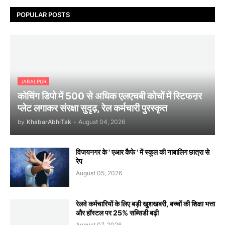
POPULAR POSTS
JABALPUR
कोचिंग डिपो में 500 से अधिक एलएचबी कोचों में स्टिफऩर
प्लेट लगाकर संरक्षा सुदृढ़, रेल कर्मचारी पुरस्कृत
by
KhabarAbhiTak
-
August 04, 2026
विजयनगर के ' एआर कैफे ' में स्कूल की नाबालिग छात्रा से
रेप
August 05, 2026
रेलवे कर्मचारियों के लिए बड़ी खुशखबरी, बच्चों की शिक्षा भत्ता
और हॉस्टल पर 25% सब्सिडी बढ़ी
August 07, 2026