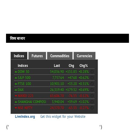
विश्व बाजार
('
')