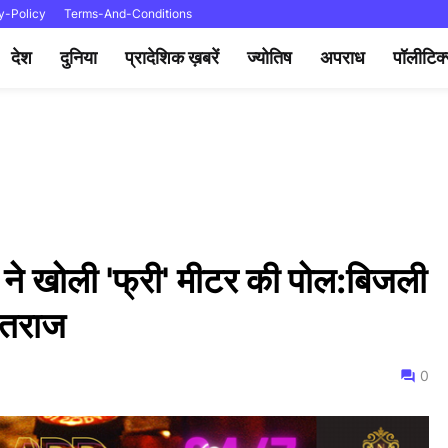
y-Policy
Terms-And-Conditions
देश
दुनिया
प्रादेशिक ख़बरें
ज्योतिष
अपराध
पॉलीटिक
े खोली 'फ्री' मीटर की पोल:बिजली
 एतराज
0