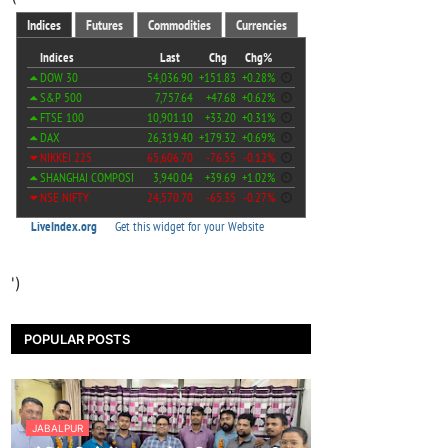
')
POPULAR POSTS
JABALPUR