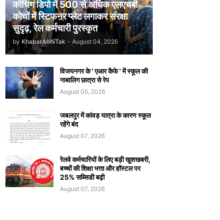
कोचिंग डिपो में 500 से अधिक एलएचबी
कोचों में स्टिफऩर प्लेट लगाकर संरक्षा
सुदृढ़, रेल कर्मचारी पुरस्कृत
by
KhabarAbhiTak
-
August 04, 2026
विजयनगर के ' एआर कैफे ' में स्कूल की
नाबालिग छात्रा से रेप
August 05, 2026
जबलपुर में कांवड़ यात्रा के कारण स्कूल
रहेंगे बंद
August 07, 2026
रेलवे कर्मचारियों के लिए बड़ी खुशखबरी,
बच्चों की शिक्षा भत्ता और हॉस्टल पर
25% सब्सिडी बढ़ी
August 07, 2026