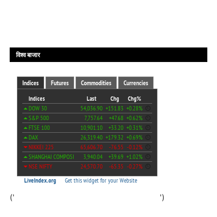
विश्व बाजार
('
')