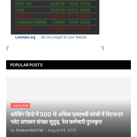
('
')
POPULAR POSTS
JABALPUR
कोचिंग डिपो में 500 से अधिक एलएचबी कोचों में स्टिफऩर
प्लेट लगाकर संरक्षा सुदृढ़, रेल कर्मचारी पुरस्कृत
by
KhabarAbhiTak
-
August 04, 2026