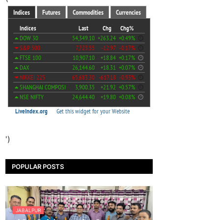
')
POPULAR POSTS
JABALPUR