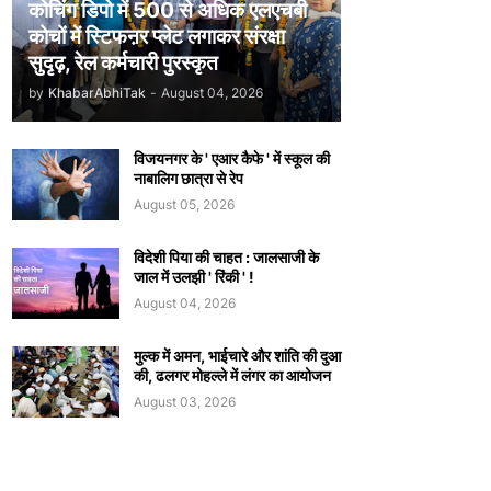
कोचिंग डिपो में 500 से अधिक एलएचबी
कोचों में स्टिफऩर प्लेट लगाकर संरक्षा
सुदृढ़, रेल कर्मचारी पुरस्कृत
by
KhabarAbhiTak
-
August 04, 2026
विजयनगर के ' एआर कैफे ' में स्कूल की
नाबालिग छात्रा से रेप
August 05, 2026
विदेशी पिया की चाहत : जालसाजी के
जाल में उलझी ' रिंकी ' !
August 04, 2026
मुल्क में अमन, भाईचारे और शांति की दुआ
की, ढलगर मोहल्ले में लंगर का आयोजन
August 03, 2026