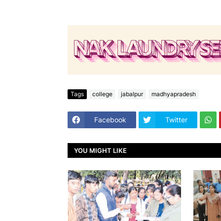
Tags
college
jabalpur
madhyapradesh
Facebook
Twitter
YOU MIGHT LIKE