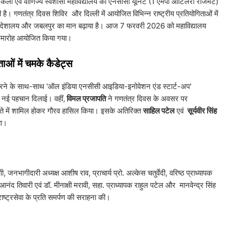
एवं वाणिज्य स्वशासी महाविद्यालय की एनसीसी यूनिट (1 एमपी आर्टिलरी रेजिमेंट)
 है। गणतंत्र दिवस शिविर और दिल्ली में आयोजित विभिन्न राष्ट्रीय प्रतियोगिताओं में
गढ़ निदेशालय और जबलपुर का मान बढ़ाया है। आज 7 फरवरी 2026 को महाविद्यालय
त समारोह आयोजित किया गया।
ाओं में चमके कैडेट्स
ण करने के साथ-साथ 'ऑल इंडिया एनसीसी आइडिया-इनोवेशन एंड स्टार्ट-अप'
पर नई पहचान दिलाई। वहीं,
विमल प्रजापति
ने गणतंत्र दिवस के अवसर पर
स्ते में शामिल होकर गौरव हासिल किया। इसके अतिरिक्त
साहिल पटेल
एवं
सूर्यवीर सिंह
या।
जनभागीदारी अध्यक्ष आशीष राव, प्राचार्य प्रो. अल्केस चतुर्वेदी, वरिष्ठ प्राध्यापक
नंद तिवारी एवं डॉ. मीनाक्षी मरावी, सहा. प्राध्यापक राहुल पटेल और मानवेन्द्र सिंह
ष्ट्रसेवा के प्रति समर्पण की सराहना की।