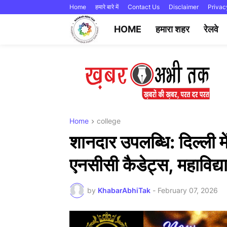
Home
हमारे बारे में
Contact Us
Disclaimer
Privac
HOME
हमारा शहर
रेलवे
Home
college
शानदार उपलब्धि: दिल्ली 
एनसीसी कैडेट्स, महाविद्य
by
KhabarAbhiTak
-
February 07, 2026