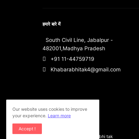
हमारे बारे में
South Civil Line, Jabalpur -
482001,Madhya Pradesh
+91 11-44759719
Khabarabhitak4@gmail.com
Our website uses cookies to improve
your experience.
Learn more
Accept !
Copyright ©
2026
khabar abhi tak