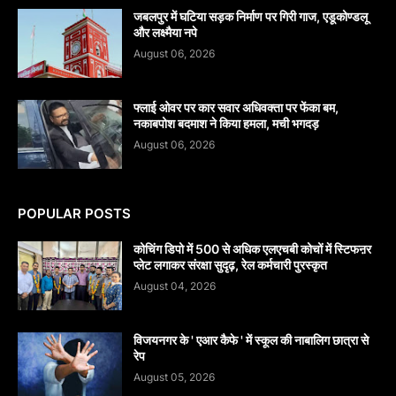
जबलपुर में घटिया सड़क निर्माण पर गिरी गाज, एडूकोण्डलू
और लक्ष्मैया नपे
August 06, 2026
फ्लाई ओवर पर कार सवार अधिवक्ता पर फेंका बम,
नकाबपोश बदमाश ने किया हमला, मची भगदड़
August 06, 2026
POPULAR POSTS
कोचिंग डिपो में 500 से अधिक एलएचबी कोचों में स्टिफऩर
प्लेट लगाकर संरक्षा सुदृढ़, रेल कर्मचारी पुरस्कृत
August 04, 2026
विजयनगर के ' एआर कैफे ' में स्कूल की नाबालिग छात्रा से
रेप
August 05, 2026