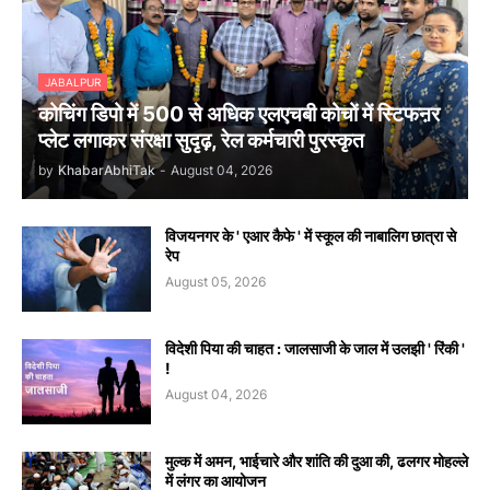
JABALPUR
कोचिंग डिपो में 500 से अधिक एलएचबी कोचों में स्टिफऩर
प्लेट लगाकर संरक्षा सुदृढ़, रेल कर्मचारी पुरस्कृत
by
KhabarAbhiTak
-
August 04, 2026
विजयनगर के ' एआर कैफे ' में स्कूल की नाबालिग छात्रा से
रेप
August 05, 2026
विदेशी पिया की चाहत : जालसाजी के जाल में उलझी ' रिंकी '
!
August 04, 2026
मुल्क में अमन, भाईचारे और शांति की दुआ की, ढलगर मोहल्ले
में लंगर का आयोजन