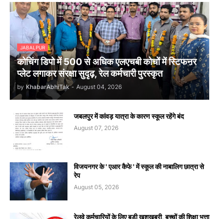
JABALPUR
कोचिंग डिपो में 500 से अधिक एलएचबी कोचों में स्टिफऩर
प्लेट लगाकर संरक्षा सुदृढ़, रेल कर्मचारी पुरस्कृत
by
KhabarAbhiTak
-
August 04, 2026
जबलपुर में कांवड़ यात्रा के कारण स्कूल रहेंगे बंद
August 07, 2026
विजयनगर के ' एआर कैफे ' में स्कूल की नाबालिग छात्रा से
रेप
August 05, 2026
रेलवे कर्मचारियों के लिए बड़ी खुशखबरी, बच्चों की शिक्षा भत्ता