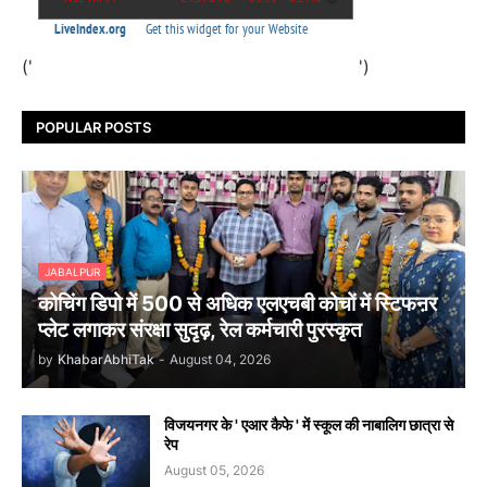
('
')
POPULAR POSTS
JABALPUR
कोचिंग डिपो में 500 से अधिक एलएचबी कोचों में स्टिफऩर
प्लेट लगाकर संरक्षा सुदृढ़, रेल कर्मचारी पुरस्कृत
by
KhabarAbhiTak
-
August 04, 2026
विजयनगर के ' एआर कैफे ' में स्कूल की नाबालिग छात्रा से
रेप
August 05, 2026