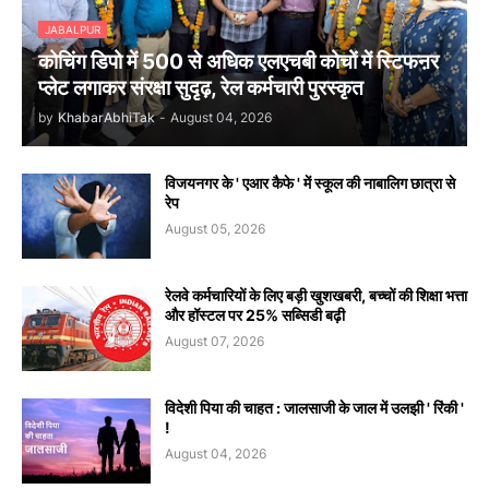
JABALPUR
कोचिंग डिपो में 500 से अधिक एलएचबी कोचों में स्टिफऩर
प्लेट लगाकर संरक्षा सुदृढ़, रेल कर्मचारी पुरस्कृत
by
KhabarAbhiTak
-
August 04, 2026
विजयनगर के ' एआर कैफे ' में स्कूल की नाबालिग छात्रा से
रेप
August 05, 2026
रेलवे कर्मचारियों के लिए बड़ी खुशखबरी, बच्चों की शिक्षा भत्ता
और हॉस्टल पर 25% सब्सिडी बढ़ी
August 07, 2026
विदेशी पिया की चाहत : जालसाजी के जाल में उलझी ' रिंकी '
!
August 04, 2026