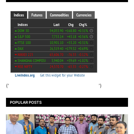
('
')
POPULAR POSTS