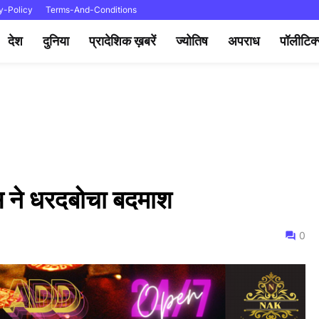
y-Policy
Terms-And-Conditions
देश
दुनिया
प्रादेशिक ख़बरें
ज्योतिष
अपराध
पॉलीटिक
स ने धरदबोचा बदमाश
0