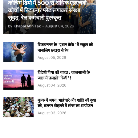
कोचिंग डिपो में 500 से अधिक एलएचबी
कोचों में स्टिफऩर प्लेट लगाकर संरक्षा
सुदृढ़, रेल कर्मचारी पुरस्कृत
by
KhabarAbhiTak
-
August 04, 2026
विजयनगर के ' एआर कैफे ' में स्कूल की
नाबालिग छात्रा से रेप
August 05, 2026
विदेशी पिया की चाहत : जालसाजी के
जाल में उलझी ' रिंकी ' !
August 04, 2026
मुल्क में अमन, भाईचारे और शांति की दुआ
की, ढलगर मोहल्ले में लंगर का आयोजन
August 03, 2026