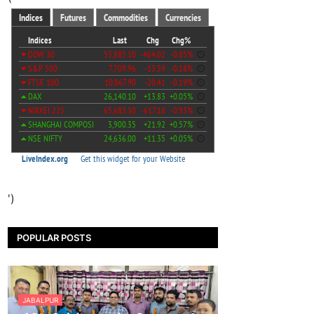
')
POPULAR POSTS
JABALPUR