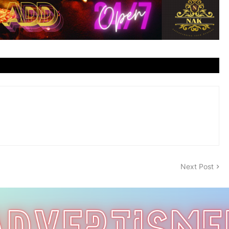
Next Post