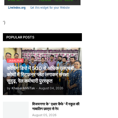
')
POPULAR POSTS
JABALPUR
कोचिंग डिपो में 500 से अधिक एलएचबी
कोचों में स्टिफऩर प्लेट लगाकर संरक्षा
सुदृढ़, रेल कर्मचारी पुरस्कृत
by
KhabarAbhiTak
-
August 04, 2026
विजयनगर के ' एआर कैफे ' में स्कूल की
नाबालिग छात्रा से रेप
August 05, 2026