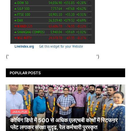
('
')
POPULAR POSTS
JABALPUR
कोचिंग डिपो में 500 से अधिक एलएचबी कोचों में स्टिफऩर
प्लेट लगाकर संरक्षा सुदृढ़, रेल कर्मचारी पुरस्कृत