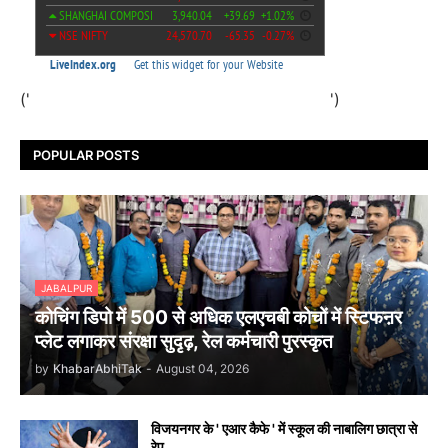
('
')
POPULAR POSTS
JABALPUR
कोचिंग डिपो में 500 से अधिक एलएचबी कोचों में स्टिफऩर
प्लेट लगाकर संरक्षा सुदृढ़, रेल कर्मचारी पुरस्कृत
by
KhabarAbhiTak
-
August 04, 2026
विजयनगर के ' एआर कैफे ' में स्कूल की नाबालिग छात्रा से
रेप