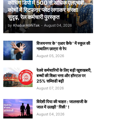
कोचिंग डिपो में 500 से अधिक एलएचबी
कोचों में स्टिफऩर प्लेट लगाकर संरक्षा
सुदृढ़, रेल कर्मचारी पुरस्कृत
by
KhabarAbhiTak
-
August 04, 2026
विजयनगर के ' एआर कैफे ' में स्कूल की
नाबालिग छात्रा से रेप
August 05, 2026
रेलवे कर्मचारियों के लिए बड़ी खुशखबरी,
बच्चों की शिक्षा भत्ता और हॉस्टल पर
25% सब्सिडी बढ़ी
August 07, 2026
विदेशी पिया की चाहत : जालसाजी के
जाल में उलझी ' रिंकी ' !
August 04, 2026