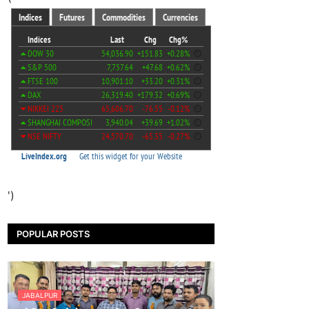
')
POPULAR POSTS
JABALPUR