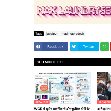
Tags
jabalpur
madhyapradesh
Facebook
Twitter
YOU MIGHT LIKE
JABALPUR
JABALPU
WCR में ड्रोन तकनीक से और सुरक्षित होगी रेल
अतिक्रमणका