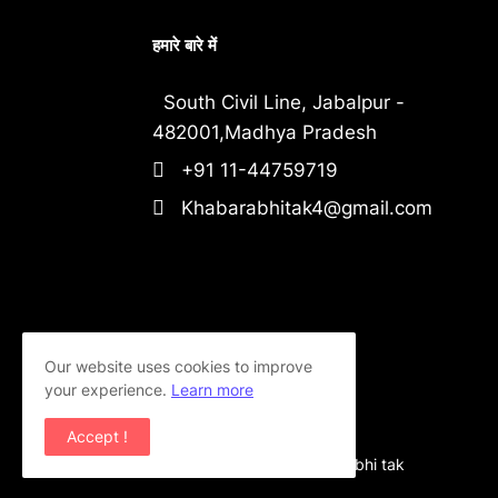
हमारे बारे में
South Civil Line, Jabalpur -
482001,Madhya Pradesh
+91 11-44759719
Khabarabhitak4@gmail.com
Our website uses cookies to improve
your experience.
Learn more
Accept !
Copyright ©
2026
khabar abhi tak