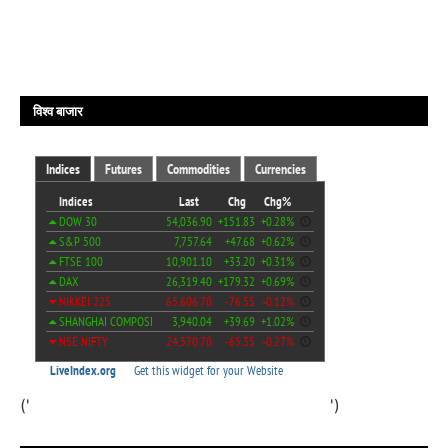
विश्व बाजार
('
')