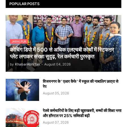
POPULAR POSTS
JABALPUR
कोचिंग डिपो में 500 से अधिक एलएचबी कोचों में स्टिफऩर
प्लेट लगाकर संरक्षा सुदृढ़, रेल कर्मचारी पुरस्कृत
by
KhabarAbhiTak
-
August 04, 2026
विजयनगर के ' एआर कैफे ' में स्कूल की नाबालिग छात्रा से
रेप
August 05, 2026
रेलवे कर्मचारियों के लिए बड़ी खुशखबरी, बच्चों की शिक्षा भत्ता
और हॉस्टल पर 25% सब्सिडी बढ़ी
August 07, 2026