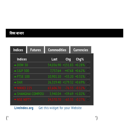
विश्व बाजार
('
')