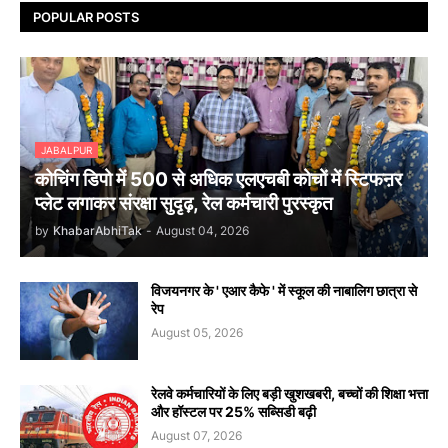
POPULAR POSTS
JABALPUR
कोचिंग डिपो में 500 से अधिक एलएचबी कोचों में स्टिफऩर
प्लेट लगाकर संरक्षा सुदृढ़, रेल कर्मचारी पुरस्कृत
by
KhabarAbhiTak
-
August 04, 2026
विजयनगर के ' एआर कैफे ' में स्कूल की नाबालिग छात्रा से
रेप
August 05, 2026
रेलवे कर्मचारियों के लिए बड़ी खुशखबरी, बच्चों की शिक्षा भत्ता
और हॉस्टल पर 25% सब्सिडी बढ़ी
August 07, 2026