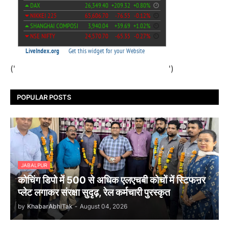
('
')
POPULAR POSTS
JABALPUR
कोचिंग डिपो में 500 से अधिक एलएचबी कोचों में स्टिफऩर
प्लेट लगाकर संरक्षा सुदृढ़, रेल कर्मचारी पुरस्कृत
by
KhabarAbhiTak
-
August 04, 2026