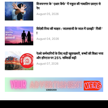
विजयनगर के ' एआर कैफे ' में स्कूल की नाबालिग छात्रा से
रेप
August 05, 2026
विदेशी पिया की चाहत : जालसाजी के जाल में उलझी ' रिंकी '
!
August 04, 2026
रेलवे कर्मचारियों के लिए बड़ी खुशखबरी, बच्चों की शिक्षा भत्ता
और हॉस्टल पर 25% सब्सिडी बढ़ी
August 07, 2026