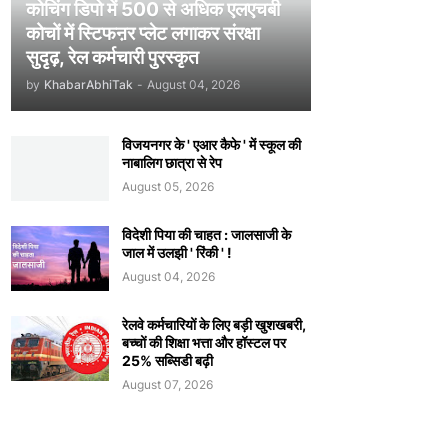
कोचिंग डिपो में 500 से अधिक एलएचबी
कोचों में स्टिफऩर प्लेट लगाकर संरक्षा
सुदृढ़, रेल कर्मचारी पुरस्कृत
by
KhabarAbhiTak
-
August 04, 2026
विजयनगर के ' एआर कैफे ' में स्कूल की
नाबालिग छात्रा से रेप
August 05, 2026
विदेशी पिया की चाहत : जालसाजी के
जाल में उलझी ' रिंकी ' !
August 04, 2026
रेलवे कर्मचारियों के लिए बड़ी खुशखबरी,
बच्चों की शिक्षा भत्ता और हॉस्टल पर
25% सब्सिडी बढ़ी
August 07, 2026