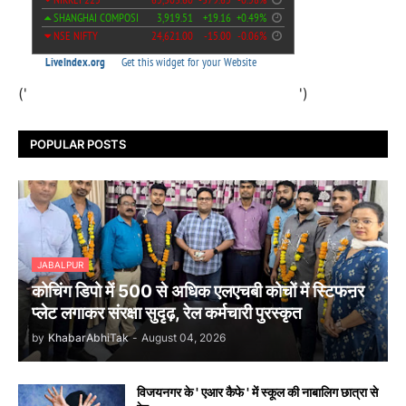
('
')
POPULAR POSTS
JABALPUR
कोचिंग डिपो में 500 से अधिक एलएचबी कोचों में स्टिफऩर
प्लेट लगाकर संरक्षा सुदृढ़, रेल कर्मचारी पुरस्कृत
by
KhabarAbhiTak
-
August 04, 2026
विजयनगर के ' एआर कैफे ' में स्कूल की नाबालिग छात्रा से