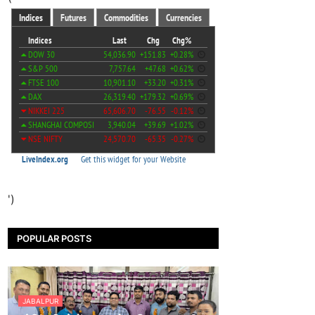
')
POPULAR POSTS
JABALPUR