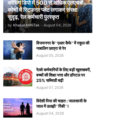
कोचिंग डिपो में 500 से अधिक एलएचबी
कोचों में स्टिफऩर प्लेट लगाकर संरक्षा
सुदृढ़, रेल कर्मचारी पुरस्कृत
by
KhabarAbhiTak
-
August 04, 2026
विजयनगर के ' एआर कैफे ' में स्कूल की
नाबालिग छात्रा से रेप
August 05, 2026
रेलवे कर्मचारियों के लिए बड़ी खुशखबरी,
बच्चों की शिक्षा भत्ता और हॉस्टल पर
25% सब्सिडी बढ़ी
August 07, 2026
विदेशी पिया की चाहत : जालसाजी के
जाल में उलझी ' रिंकी ' !
August 04, 2026