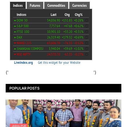
('
')
POPULAR POSTS
JABALPUR