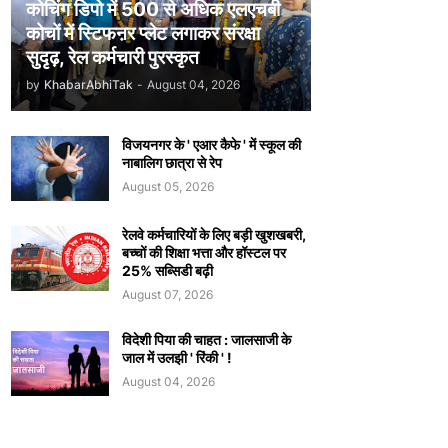
कोचिंग डिपो में 500 से अधिक एलएचबी
कोचों में स्टिफऩर प्लेट लगाकर संरक्षा
सुदृढ़, रेल कर्मचारी पुरस्कृत
by
KhabarAbhiTak
-
August 04, 2026
विजयनगर के ' एआर कैफे ' में स्कूल की
नाबालिग छात्रा से रेप
August 05, 2026
रेलवे कर्मचारियों के लिए बड़ी खुशखबरी,
बच्चों की शिक्षा भत्ता और हॉस्टल पर
25% सब्सिडी बढ़ी
August 07, 2026
विदेशी पिया की चाहत : जालसाजी के
जाल में उलझी ' रिंकी ' !
August 04, 2026