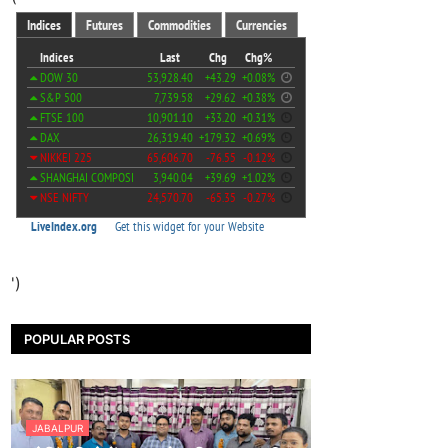
')
POPULAR POSTS
JABALPUR