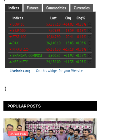
')
POPULAR POSTS
JABALPUR