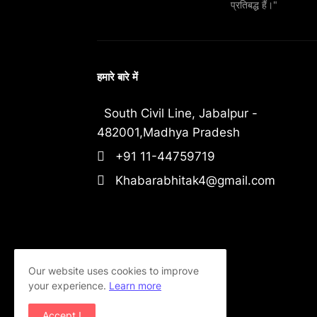
प्रतिबद्ध हैं।"
हमारे बारे में
South Civil Line, Jabalpur -
482001,Madhya Pradesh
+91 11-44759719
Khabarabhitak4@gmail.com
Our website uses cookies to improve
your experience.
Learn more
Accept !