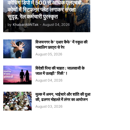
कोचिंग डिपो में 500 से अधिक एलएचबी
कोचों में स्टिफऩर प्लेट लगाकर संरक्षा
सुदृढ़, रेल कर्मचारी पुरस्कृत
by
KhabarAbhiTak
-
August 04, 2026
विजयनगर के ' एआर कैफे ' में स्कूल की
नाबालिग छात्रा से रेप
August 05, 2026
विदेशी पिया की चाहत : जालसाजी के
जाल में उलझी ' रिंकी ' !
August 04, 2026
मुल्क में अमन, भाईचारे और शांति की दुआ
की, ढलगर मोहल्ले में लंगर का आयोजन
August 03, 2026