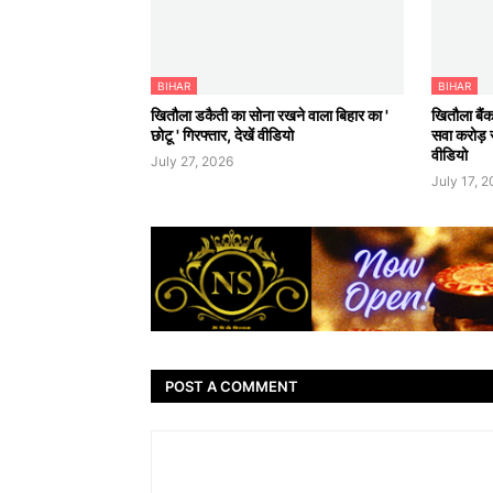
BIHAR
BIHAR
खितौला डकैती का सोना रखने वाला बिहार का '
खितौला बैंक
छोटू ' गिरफ्तार, देखें वीडियो
सवा करोड़ स
वीडियो
July 27, 2026
July 17, 
POST A COMMENT