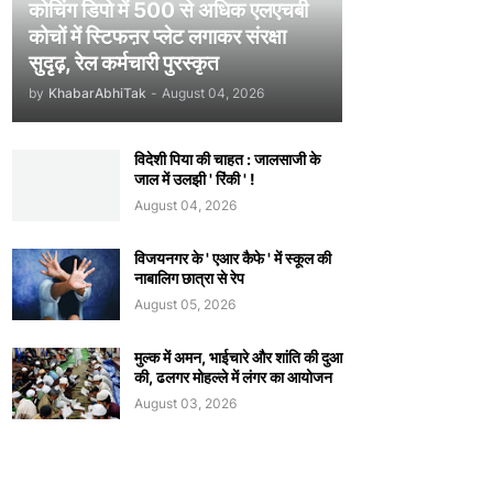
कोचिंग डिपो में 500 से अधिक एलएचबी
कोचों में स्टिफऩर प्लेट लगाकर संरक्षा
सुदृढ़, रेल कर्मचारी पुरस्कृत
by
KhabarAbhiTak
-
August 04, 2026
विदेशी पिया की चाहत : जालसाजी के
जाल में उलझी ' रिंकी ' !
August 04, 2026
विजयनगर के ' एआर कैफे ' में स्कूल की
नाबालिग छात्रा से रेप
August 05, 2026
मुल्क में अमन, भाईचारे और शांति की दुआ
की, ढलगर मोहल्ले में लंगर का आयोजन
August 03, 2026