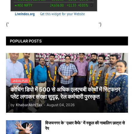
('
')
POPULAR POSTS
JABALPUR
कोचिंग डिपो में 500 से अधिक एलएचबी कोचों में स्टिफऩर
प्लेट लगाकर संरक्षा सुदृढ़, रेल कर्मचारी पुरस्कृत
by
KhabarAbhiTak
-
August 04, 2026
विजयनगर के ' एआर कैफे ' में स्कूल की नाबालिग छात्रा से
रेप