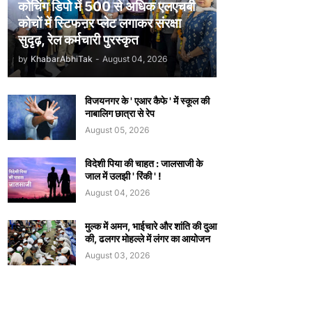
कोचिंग डिपो में 500 से अधिक एलएचबी
कोचों में स्टिफऩर प्लेट लगाकर संरक्षा
सुदृढ़, रेल कर्मचारी पुरस्कृत
by
KhabarAbhiTak
-
August 04, 2026
विजयनगर के ' एआर कैफे ' में स्कूल की
नाबालिग छात्रा से रेप
August 05, 2026
विदेशी पिया की चाहत : जालसाजी के
जाल में उलझी ' रिंकी ' !
August 04, 2026
मुल्क में अमन, भाईचारे और शांति की दुआ
की, ढलगर मोहल्ले में लंगर का आयोजन
August 03, 2026