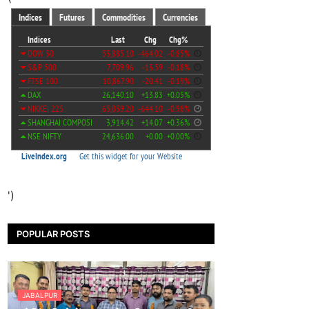
')
POPULAR POSTS
JABALPUR