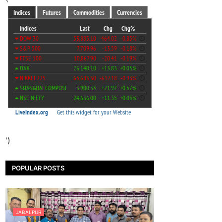
')
POPULAR POSTS
JABALPUR