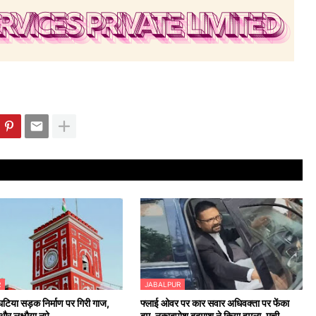
R
JABALPUR
 घटिया सड़क निर्माण पर गिरी गाज,
फ्लाई ओवर पर कार सवार अधिवक्ता पर फेंका
र लक्ष्मैया नपे
बम, नकाबपोश बदमाश ने किया हमला, मची