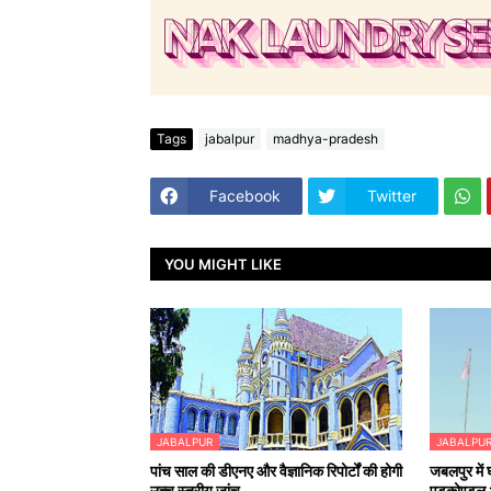
Tags
jabalpur
madhya-pradesh
Facebook
Twitter
YOU MIGHT LIKE
JABALPUR
JABALPU
पांच साल की डीएनए और वैज्ञानिक रिपोर्टों की होगी
जबलपुर में
उच्च स्तरीय जांच
एडूकोण्डलू औ