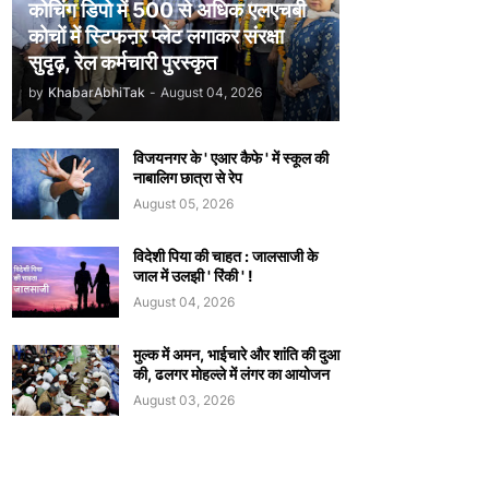
कोचिंग डिपो में 500 से अधिक एलएचबी
कोचों में स्टिफऩर प्लेट लगाकर संरक्षा
सुदृढ़, रेल कर्मचारी पुरस्कृत
by
KhabarAbhiTak
-
August 04, 2026
विजयनगर के ' एआर कैफे ' में स्कूल की
नाबालिग छात्रा से रेप
August 05, 2026
विदेशी पिया की चाहत : जालसाजी के
जाल में उलझी ' रिंकी ' !
August 04, 2026
मुल्क में अमन, भाईचारे और शांति की दुआ
की, ढलगर मोहल्ले में लंगर का आयोजन
August 03, 2026