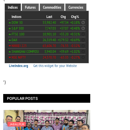
')
POPULAR POSTS
JABALPUR