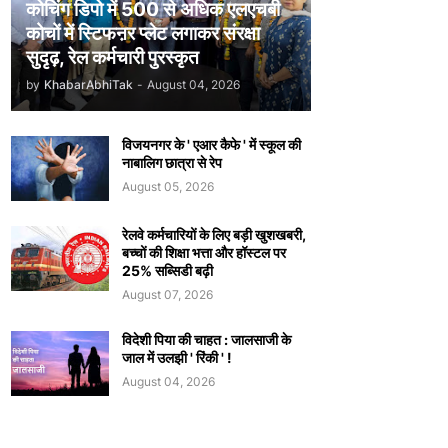
कोचिंग डिपो में 500 से अधिक एलएचबी
कोचों में स्टिफऩर प्लेट लगाकर संरक्षा
सुदृढ़, रेल कर्मचारी पुरस्कृत
by
KhabarAbhiTak
-
August 04, 2026
विजयनगर के ' एआर कैफे ' में स्कूल की
नाबालिग छात्रा से रेप
August 05, 2026
रेलवे कर्मचारियों के लिए बड़ी खुशखबरी,
बच्चों की शिक्षा भत्ता और हॉस्टल पर
25% सब्सिडी बढ़ी
August 07, 2026
विदेशी पिया की चाहत : जालसाजी के
जाल में उलझी ' रिंकी ' !
August 04, 2026