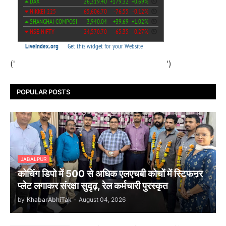
('
')
POPULAR POSTS
JABALPUR
कोचिंग डिपो में 500 से अधिक एलएचबी कोचों में स्टिफऩर
प्लेट लगाकर संरक्षा सुदृढ़, रेल कर्मचारी पुरस्कृत
by
KhabarAbhiTak
-
August 04, 2026